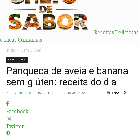
Receitas Deliciosas
e Dicas Culinárias
Início
Sem Glúten
Sem Glúten
Panqueca de aveia e banana
sem glúten: receita do dia
413
Por
Mariele Lopes Bauermann
-
julho 30, 2024
0
Facebook
Twitter