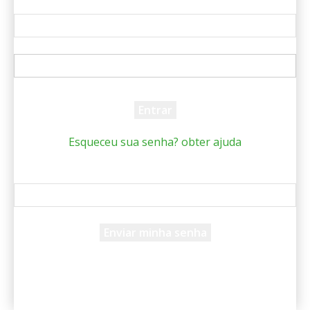
Bem-vindo! Entre na sua conta
seu usuário
sua senha
Esqueceu sua senha? obter ajuda
Recuperar senha
Recupere sua senha
seu e-mail
Uma senha será enviada por e-mail para você.